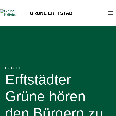
Zum
Inhalt
GRÜNE ERFTSTADT
springen
02.12.19
Erftstädter
Grüne hören
den Bürgern zu