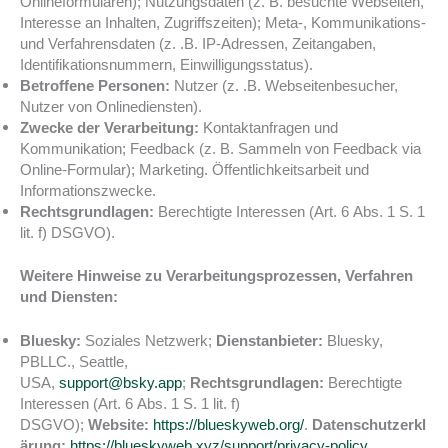
Onlineformularen); Nutzungsdaten (z. B. besuchte Webseiten,
Interesse an Inhalten, Zugriffszeiten); Meta-, Kommunikations-
und Verfahrensdaten (z. .B. IP-Adressen, Zeitangaben,
Identifikationsnummern, Einwilligungsstatus).
Betroffene Personen:
Nutzer (z. .B. Webseitenbesucher,
Nutzer von Onlinediensten).
Zwecke der Verarbeitung:
Kontaktanfragen und
Kommunikation; Feedback (z. B. Sammeln von Feedback via
Online-Formular); Marketing. Öffentlichkeitsarbeit und
Informationszwecke.
Rechtsgrundlagen:
Berechtigte Interessen (Art. 6 Abs. 1 S. 1
lit. f) DSGVO).
Weitere Hinweise zu Verarbeitungsprozessen, Verfahren
und Diensten:
Bluesky:
Soziales Netzwerk;
Dienstanbieter:
Bluesky,
PBLLC., Seattle,
USA,
support@bsky.app
;
Rechtsgrundlagen:
Berechtigte
Interessen (Art. 6 Abs. 1 S. 1 lit. f)
DSGVO);
Website:
https://blueskyweb.org/
.
Datenschutzerkl
ärung:
https://blueskyweb.xyz/support/privacy-policy
.