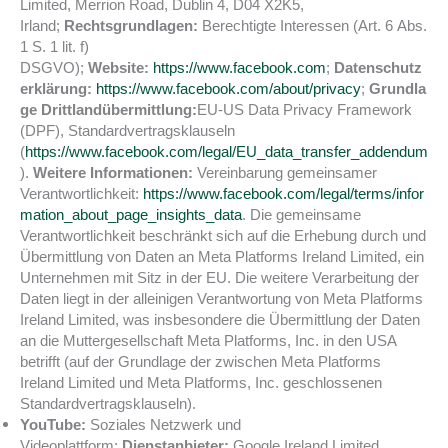
Limited, Merrion Road, Dublin 4, D04 X2K5,
Irland;
Rechtsgrundlagen:
Berechtigte Interessen (Art. 6 Abs.
1 S. 1 lit. f)
DSGVO);
Website:
https://www.facebook.com
;
Datenschutz
erklärung:
https://www.facebook.com/about/privacy
;
Grundla
ge Drittlandübermittlung:
EU-US Data Privacy Framework
(DPF), Standardvertragsklauseln
(
https://www.facebook.com/legal/EU_data_transfer_addendum
).
Weitere Informationen:
Vereinbarung gemeinsamer
Verantwortlichkeit:
https://www.facebook.com/legal/terms/infor
mation_about_page_insights_data
. Die gemeinsame
Verantwortlichkeit beschränkt sich auf die Erhebung durch und
Übermittlung von Daten an Meta Platforms Ireland Limited, ein
Unternehmen mit Sitz in der EU. Die weitere Verarbeitung der
Daten liegt in der alleinigen Verantwortung von Meta Platforms
Ireland Limited, was insbesondere die Übermittlung der Daten
an die Muttergesellschaft Meta Platforms, Inc. in den USA
betrifft (auf der Grundlage der zwischen Meta Platforms
Ireland Limited und Meta Platforms, Inc. geschlossenen
Standardvertragsklauseln).
YouTube:
Soziales Netzwerk und
Videoplattform;
Dienstanbieter:
Google Ireland Limited,