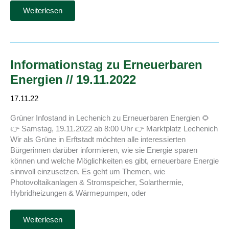
Die
Weiterlesen
Grünen
in
Erftstadt
laden
zu
Infoständen
über
Informationstag zu Erneuerbaren
Schottergärten
ein
Energien // 19.11.2022
17.11.22
Grüner Infostand in Lechenich zu Erneuerbaren Energien 🌻
👉 Samstag, 19.11.2022 ab 8:00 Uhr 👉 Marktplatz Lechenich
Wir als Grüne in Erftstadt möchten alle interessierten
Bürgerinnen darüber informieren, wie sie Energie sparen
können und welche Möglichkeiten es gibt, erneuerbare Energie
sinnvoll einzusetzen. Es geht um Themen, wie
Photovoltaikanlagen & Stromspeicher, Solarthermie,
Hybridheizungen & Wärmepumpen, oder
Informationstag
Weiterlesen
zu