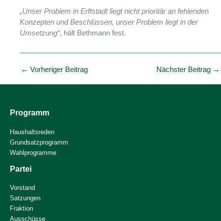
„Unser Problem in Erftstadt liegt nicht prioritär an fehlenden
Konzepten und Beschlüssen, unser Problem liegt in der
, hält Bethmann fest.
Umsetzung“
←
Vorheriger Beitrag
Nächster Beitrag
→
Programm
Haushaltsreden
Grundsatzprogramm
Wahlprogramme
Partei
Vorstand
Satzungen
Fraktion
Ausschüsse