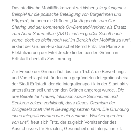
Das städtische Mobilitätskonzept sei bisher
„ein gelungenes
Beispiel für die politische Beteiligung von Bürgerinnen und
betonen die Grünen.
Bürgern“,
„Die Angebote zum Car-
Sharing und der kommende On-Demand-Verkehr als Ersatz
zum Anruf-Sammeltaxi (AST) sind ein großer Schritt nach
,
vorne, doch es bleibt noch viel im Bereich der Mobilität zu tun“
erklärt der Grünen-Fraktionschef Bernd Fritz. Die Pläne zur
Elektrifizierung der Eifelstrecke finden bei den Grünen in
Erftstadt ebenfalls Zustimmung.
Zur Freude der Grünen läuft bis zum 15.07. die Bewerbungs-
und Vorschlagsfrist für den neu gegründeten Integrationsbeirat
der Stadt Erftstadt, der die Integrationspolitik in der Stadt aktiv
unterstützen soll und von den Grünen angeregt wurde.
„Die
drei Beiräte für Frauen, Inklusion sowie Seniorinnen und
Senioren zeigen vorbildhaft, dass dieses Gremium der
Zivilgesellschaft viel in Bewegung setzen kann. Die Gründung
eines Integrationsrates war ein zentrales Wahlversprechen
freut sich Fritz, der zugleich Vorsitzender des
von uns“,
Ausschusses für Soziales, Gesundheit und Integration ist.