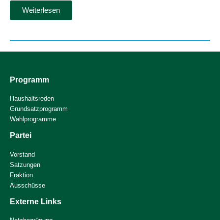
Die
Weiterlesen
Grünen
in
Erftstadt
laden
zu
Infoständen
über
Schottergärten
ein
Programm
Haushaltsreden
Grundsatzprogramm
Wahlprogramme
Partei
Vorstand
Satzungen
Fraktion
Ausschüsse
Externe Links