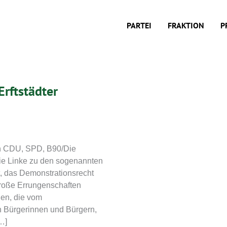
PARTEI
FRAKTION
P
rftstädter
en CDU, SPD, B90/Die
ie Linke zu den sogenannten
, das Demonstrationsrecht
große Errungenschaften
gen, die vom
n Bürgerinnen und Bürgern,
…]