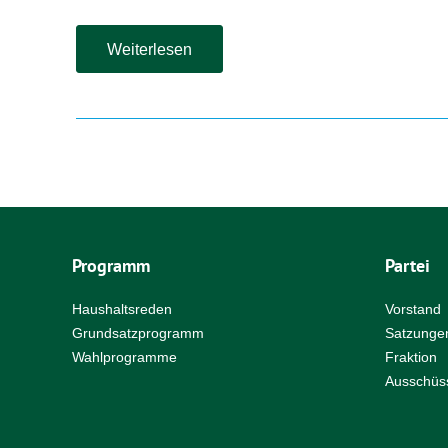
Gemeinsame
Weiterlesen
Stellungnahme
der
Erftstädter
Parteien
Programm
Partei
Haushaltsreden
Vorstand
Grundsatzprogramm
Satzunge
Wahlprogramme
Fraktion
Ausschüs