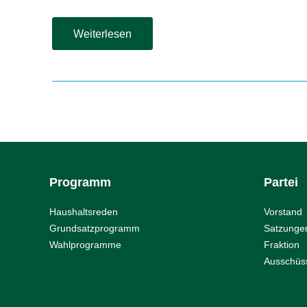
Online-
Weiterlesen
Veranstaltung:
„Grüne
Gentechnik
–
Chance
oder
Risiko?“
Programm
Partei
Haushaltsreden
Vorstand
Grundsatzprogramm
Satzunge
Wahlprogramme
Fraktion
Ausschüs