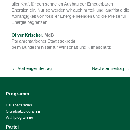
aller Kraft für den schnellen Ausbau der Erneuerbaren
Energien ein. Nur so werden wir auch mittel- und langfristig die
Abhängigkeit von fossiler Energie beenden und die Preise für
Energie begrenzen.
Oliver Krischer
, MdB
Parlamentarischer Staatssekretär
beim Bundesminister für Wirtschaft und Klimaschutz
←
Vorheriger Beitrag
Nächster Beitrag
→
Programm
Haushaltsreden
Grundsatzprogramm
Wahlprogramme
Partei