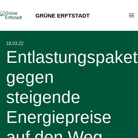
Zum
Inhalt
GRÜNE ERFTSTADT
springen
18.03.22
Entlastungspaket
gegen
steigende
Energiepreise
auf den Weg