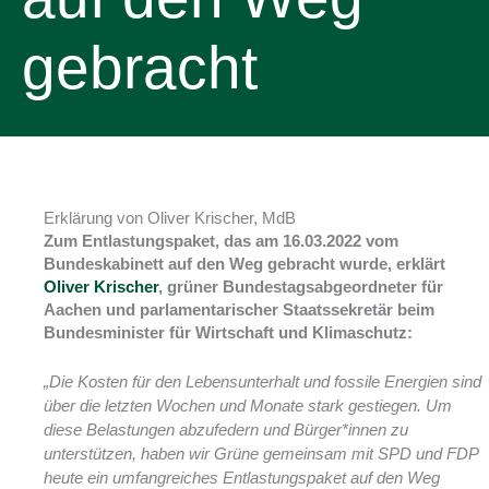
gebracht
Erklärung von Oliver Krischer, MdB
Zum Entlastungspaket, das am 16.03.2022 vom
Bundeskabinett auf den Weg gebracht wurde, erklärt
Oliver Krischer
, grüner Bundestagsabgeordneter für
Aachen und parlamentarischer Staatssekretär beim
Bundesminister für Wirtschaft und Klimaschutz:
„Die Kosten für den Lebensunterhalt und fossile Energien sind
über die letzten Wochen und Monate stark gestiegen. Um
diese Belastungen abzufedern und Bürger*innen zu
unterstützen, haben wir Grüne gemeinsam mit SPD und FDP
heute ein umfangreiches Entlastungspaket auf den Weg