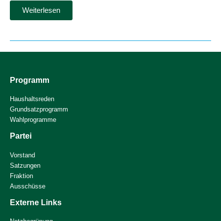
Soforthilfeprogramm
Weiterlesen
für
Sportvereine
bei
der
Bewältigung
von
Energiekosten
Programm
Haushaltsreden
Grundsatzprogramm
Wahlprogramme
Partei
Vorstand
Satzungen
Fraktion
Ausschüsse
Externe Links