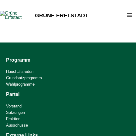
Zum
Inhalt
GRÜNE ERFTSTADT
springen
Programm
Haushaltsreden
Grundsatzprogramm
Wahlprogramme
Partei
Vorstand
Satzungen
Fraktion
Ausschüsse
Externe Links